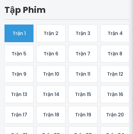
Tập Phim
Trận 1
Trận 2
Trận 3
Trận 4
Trận 5
Trận 6
Trận 7
Trận 8
Trận 9
Trận 10
Trận 11
Trận 12
Trận 13
Trận 14
Trận 15
Trận 16
Trận 17
Trận 18
Trận 19
Trận 20