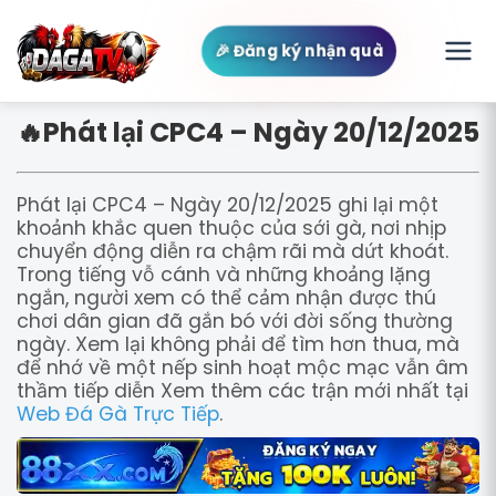
🎉 Đăng ký nhận quà
🔥Phát lại CPC4 – Ngày 20/12/2025
Phát lại CPC4 – Ngày 20/12/2025 ghi lại một
khoảnh khắc quen thuộc của sới gà, nơi nhịp
chuyển động diễn ra chậm rãi mà dứt khoát.
Trong tiếng vỗ cánh và những khoảng lặng
ngắn, người xem có thể cảm nhận được thú
chơi dân gian đã gắn bó với đời sống thường
ngày. Xem lại không phải để tìm hơn thua, mà
để nhớ về một nếp sinh hoạt mộc mạc vẫn âm
thầm tiếp diễn Xem thêm các trận mới nhất tại
Web Đá Gà Trực Tiếp
.