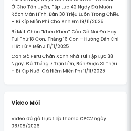
Ở Chợ Tân Uyên, Tập Lực 42 Ngày Đá Muốn
Rách Màn Hình, Bán 38 Triệu Luôn Trong Chiều
– Bí Kíp Miễn Phí Cho Anh Em 19/11/2025
Bí Mật Chân “Khèo Khèo” Của Gà Nòi Đá Hay:
Tui Thử 18 Con, Thắng 16 Con – Hướng Dẫn Chi
Tiết Từ A Đến Z 11/11/2025
Con Gà Peru Chân Xanh Nhà Tui Tập Lực 38
Ngày, Đá Thắng 7 Trận Liền, Bán Được 31 Triệu
– Bí Kíp Nuôi Gà Hiếm Miễn Phí 11/11/2025
Video Mới
Video đá gà trực tiếp thomo CPC2 ngày
06/08/2026