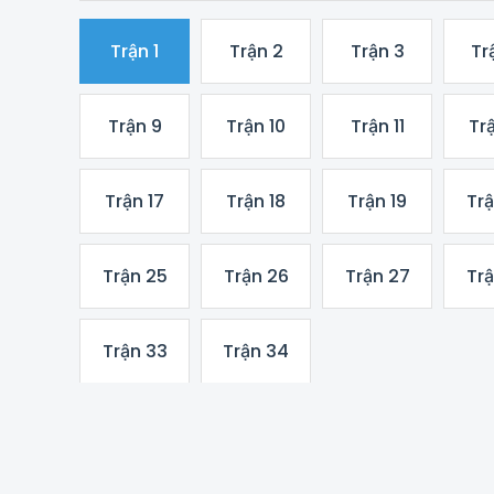
Trận 1
Trận 2
Trận 3
Tr
Trận 9
Trận 10
Trận 11
Tr
Trận 17
Trận 18
Trận 19
Trậ
Trận 25
Trận 26
Trận 27
Trậ
Trận 33
Trận 34