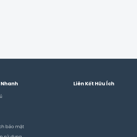
t Nhanh
Liên Kết Hữu Ích
ủ
ch bảo mật
ản sử dụng