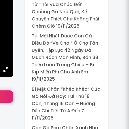
Từ Thời Vua Chúa Đến
Chuồng Gà Nhà Quê, Kể
Chuyện Thiệt Chứ Không Phải
Chém Gió 19/11/2025
Tui Mới Nhặt Được Con Gà
Điều Đỏ “Ve Chai” Ở Chợ Tân
Uyên, Tập Lực 42 Ngày Đá
Muốn Rách Màn Hình, Bán 38
Triệu Luôn Trong Chiều – Bí
Kíp Miễn Phí Cho Anh Em
gs
IP
Enter
19/11/2025
fullscreen
Bí Mật Chân “Khèo Khèo” Của
Gà Nòi Đá Hay: Tui Thử 18
Con, Thắng 16 Con – Hướng
Dẫn Chi Tiết Từ A Đến Z
11/11/2025
Con Gà Peru Chân Xanh Nhà