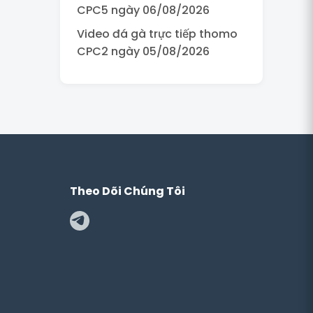
CPC5 ngày 06/08/2026
Video đá gà trực tiếp thomo
CPC2 ngày 05/08/2026
Theo Dõi Chúng Tôi