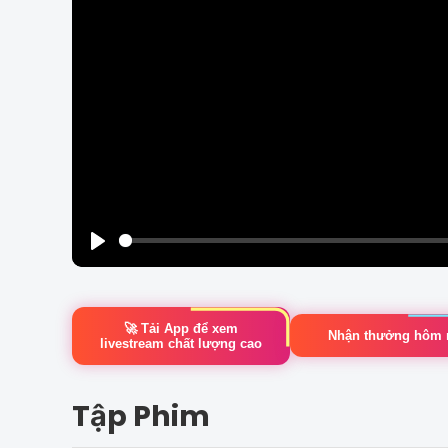
Play
🚀 Tải App để xem
Nhận thưởng hôm 
livestream chất lượng cao
Tập Phim