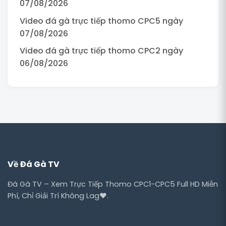
07/08/2026
Video đá gà trực tiếp thomo CPC5 ngày
07/08/2026
Video đá gà trực tiếp thomo CPC2 ngày
06/08/2026
Về Đá Gà TV
Đá Gà TV – Xem Trực Tiếp Thomo CPC1-CPC5 Full HD Miễn
Phí, Chỉ Giải Trí Không Lag❤️.