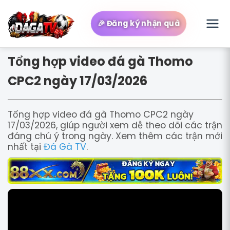
🎉 Đăng ký nhận quà
Tổng hợp video đá gà Thomo
CPC2 ngày 17/03/2026
Tổng hợp video đá gà Thomo CPC2 ngày
17/03/2026, giúp người xem dễ theo dõi các trận
đáng chú ý trong ngày. Xem thêm các trận mới
nhất tại
Đá Gà TV
.