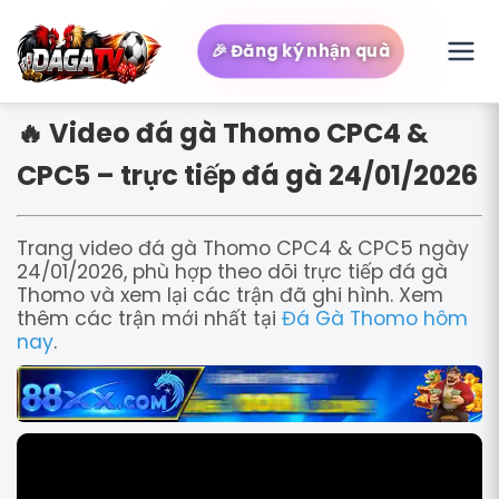
🎉 Đăng ký nhận quà
🔥 Video đá gà Thomo CPC4 &
CPC5 – trực tiếp đá gà 24/01/2026
Trang video đá gà Thomo CPC4 & CPC5 ngày
24/01/2026, phù hợp theo dõi trực tiếp đá gà
Thomo và xem lại các trận đã ghi hình. Xem
thêm các trận mới nhất tại
Đá Gà Thomo hôm
nay
.