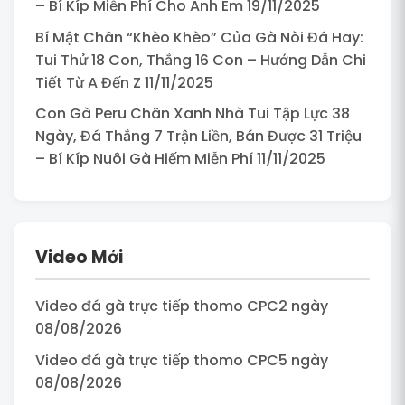
– Bí Kíp Miễn Phí Cho Anh Em 19/11/2025
Trận 53
Trận 54
Trận 55
Trận 56
Bí Mật Chân “Khèo Khèo” Của Gà Nòi Đá Hay:
Tui Thử 18 Con, Thắng 16 Con – Hướng Dẫn Chi
Tiết Từ A Đến Z 11/11/2025
Trận 57
Con Gà Peru Chân Xanh Nhà Tui Tập Lực 38
Ngày, Đá Thắng 7 Trận Liền, Bán Được 31 Triệu
– Bí Kíp Nuôi Gà Hiếm Miễn Phí 11/11/2025
Video Mới
Video đá gà trực tiếp thomo CPC2 ngày
08/08/2026
Video đá gà trực tiếp thomo CPC5 ngày
08/08/2026