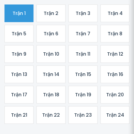
Trận 1
Trận 2
Trận 3
Trận 4
Trận 5
Trận 6
Trận 7
Trận 8
Trận 9
Trận 10
Trận 11
Trận 12
Trận 13
Trận 14
Trận 15
Trận 16
Trận 17
Trận 18
Trận 19
Trận 20
Trận 21
Trận 22
Trận 23
Trận 24