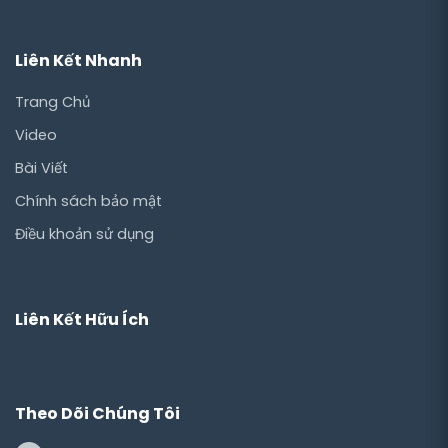
Liên Kết Nhanh
Trang Chủ
Video
Bài Viết
Chính sách bảo mật
Điều khoản sử dụng
Liên Kết Hữu Ích
Theo Dõi Chúng Tôi