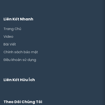
Liên Kết Nhanh
Trang Chủ
Video
Bài Viết
Chính sách bảo mật
Điều khoản sử dụng
Liên Kết Hữu Ích
Theo Dõi Chúng Tôi