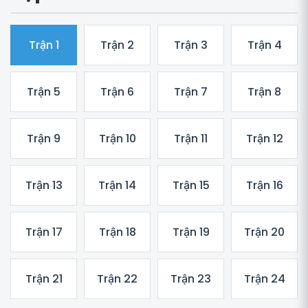
Trận 1
Trận 2
Trận 3
Trận 4
Trận 5
Trận 6
Trận 7
Trận 8
Trận 9
Trận 10
Trận 11
Trận 12
Trận 13
Trận 14
Trận 15
Trận 16
Trận 17
Trận 18
Trận 19
Trận 20
Trận 21
Trận 22
Trận 23
Trận 24