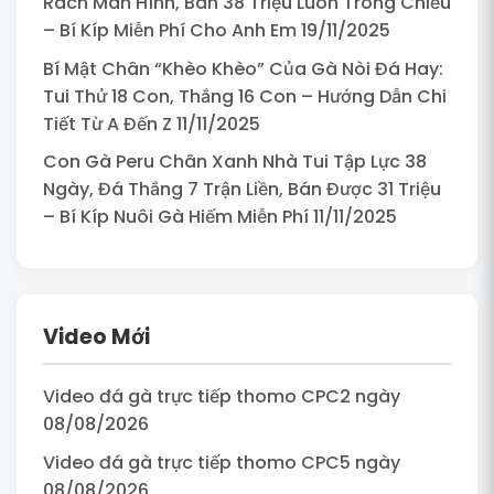
Rách Màn Hình, Bán 38 Triệu Luôn Trong Chiều
– Bí Kíp Miễn Phí Cho Anh Em 19/11/2025
Bí Mật Chân “Khèo Khèo” Của Gà Nòi Đá Hay:
Tui Thử 18 Con, Thắng 16 Con – Hướng Dẫn Chi
Tiết Từ A Đến Z 11/11/2025
Con Gà Peru Chân Xanh Nhà Tui Tập Lực 38
Ngày, Đá Thắng 7 Trận Liền, Bán Được 31 Triệu
– Bí Kíp Nuôi Gà Hiếm Miễn Phí 11/11/2025
Video Mới
Video đá gà trực tiếp thomo CPC2 ngày
08/08/2026
Video đá gà trực tiếp thomo CPC5 ngày
08/08/2026