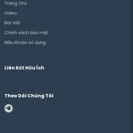
Trang Chủ
Video
Bài Viết
Chính sách bảo mật
Điều khoản sử dụng
Liên Kết Hữu Ích
Theo Dõi Chúng Tôi