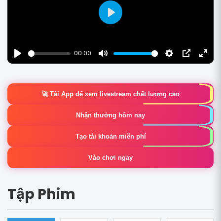
Play
00:00
Play
Mute
Settings
PIP
Ente
full
🚀 Tải App để xem livestream chất lượng cao
Nhận thưởng hôm nay
Tạo tài khoản miễn phí
Vào chơi ngay
Tập Phim