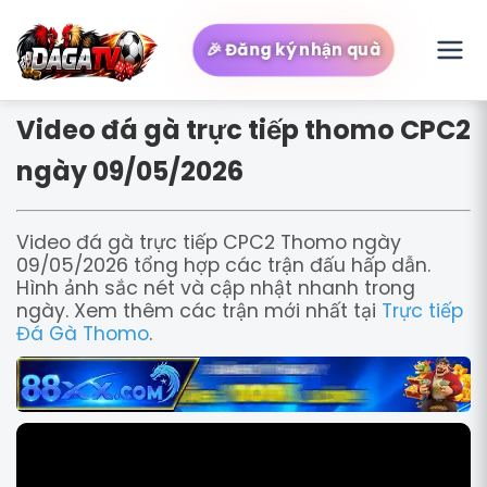
🎉 Đăng ký nhận quà
Video đá gà trực tiếp thomo CPC2
ngày 09/05/2026
Video đá gà trực tiếp CPC2 Thomo ngày
09/05/2026 tổng hợp các trận đấu hấp dẫn.
Hình ảnh sắc nét và cập nhật nhanh trong
ngày. Xem thêm các trận mới nhất tại
Trực tiếp
Đá Gà Thomo
.