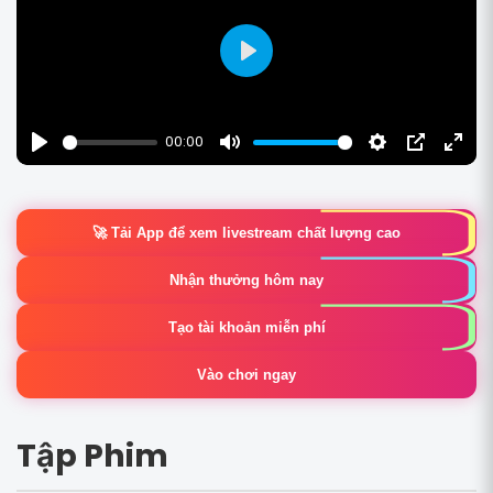
Play
00:00
Play
Mute
Settings
PIP
Ente
full
🚀 Tải App để xem livestream chất lượng cao
Nhận thưởng hôm nay
Tạo tài khoản miễn phí
Vào chơi ngay
Tập Phim