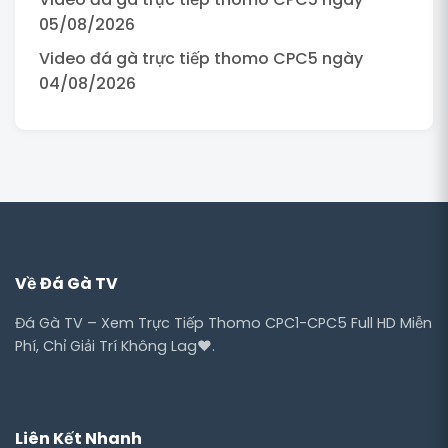
05/08/2026
Video đá gà trực tiếp thomo CPC5 ngày
04/08/2026
Về Đá Gà TV
Đá Gà TV – Xem Trực Tiếp Thomo CPC1-CPC5 Full HD Miễn
Phí, Chỉ Giải Trí Không Lag❤️.
Liên Kết Nhanh