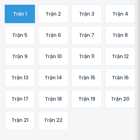
Trận 1
Trận 2
Trận 3
Trận 4
Trận 5
Trận 6
Trận 7
Trận 8
Trận 9
Trận 10
Trận 11
Trận 12
Trận 13
Trận 14
Trận 15
Trận 16
Trận 17
Trận 18
Trận 19
Trận 20
Trận 21
Trận 22