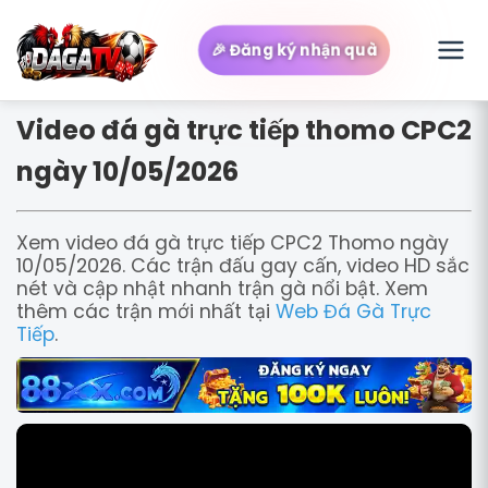
🎉 Đăng ký nhận quà
Video đá gà trực tiếp thomo CPC2
ngày 10/05/2026
Xem video đá gà trực tiếp CPC2 Thomo ngày
10/05/2026. Các trận đấu gay cấn, video HD sắc
nét và cập nhật nhanh trận gà nổi bật. Xem
thêm các trận mới nhất tại
Web Đá Gà Trực
Tiếp
.