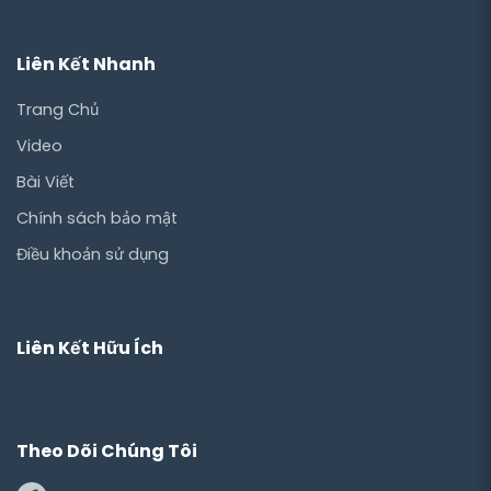
Liên Kết Nhanh
Trang Chủ
Video
Bài Viết
Chính sách bảo mật
Điều khoản sử dụng
Liên Kết Hữu Ích
Theo Dõi Chúng Tôi