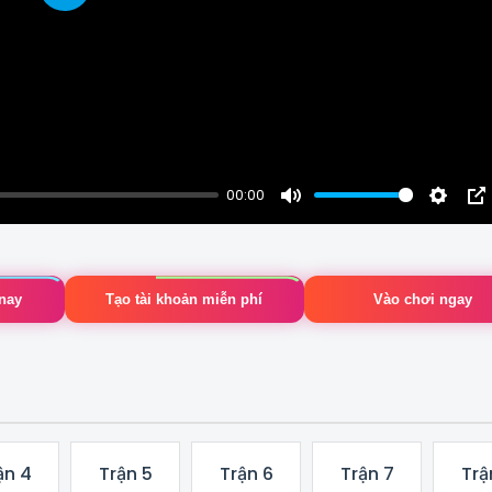
Play
00:00
Mute
Settin
P
nay
Tạo tài khoản miễn phí
Vào chơi ngay
ận 4
Trận 5
Trận 6
Trận 7
Trậ