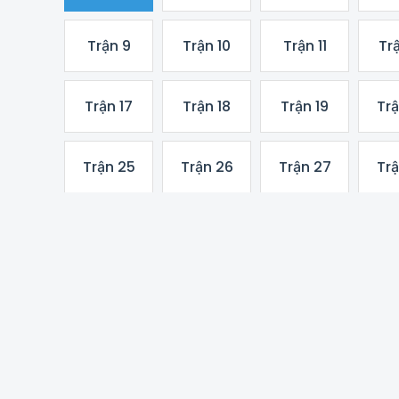
Trận 9
Trận 10
Trận 11
Tr
Trận 17
Trận 18
Trận 19
Trậ
Trận 25
Trận 26
Trận 27
Trậ