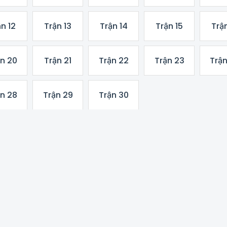
ận 12
Trận 13
Trận 14
Trận 15
Trận
n 20
Trận 21
Trận 22
Trận 23
Trậ
n 28
Trận 29
Trận 30