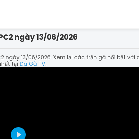
CPC2 ngày 13/06/2026
 ngày 13/06/2026. Xem lại các trận gà nổi bật với 
hất tại
Đá Gà TV
.