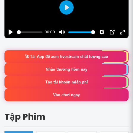
Play
00:00
Play
Mute
Settings
PIP
Ente
full
🚀 Tải App để xem livestream chất lượng cao
Nhận thưởng hôm nay
Tạo tài khoản miễn phí
Vào chơi ngay
Tập Phim