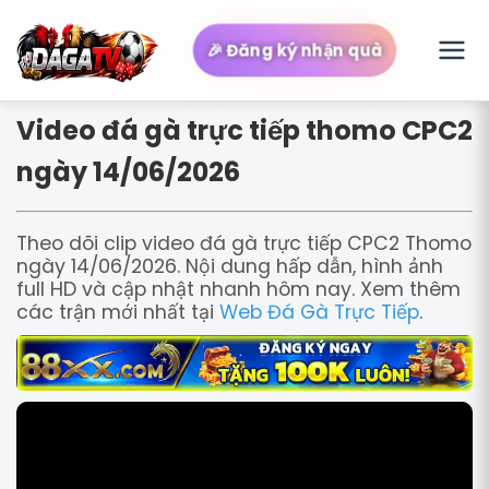
🎉 Đăng ký nhận quà
Video đá gà trực tiếp thomo CPC2
ngày 14/06/2026
Theo dõi clip video đá gà trực tiếp CPC2 Thomo
ngày 14/06/2026. Nội dung hấp dẫn, hình ảnh
full HD và cập nhật nhanh hôm nay. Xem thêm
các trận mới nhất tại
Web Đá Gà Trực Tiếp
.