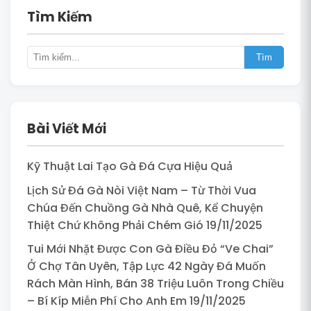
Tìm Kiếm
Trận 29
Tìm
Bài Viết Mới
Kỹ Thuật Lai Tạo Gà Đá Cựa Hiệu Quả
Lịch Sử Đá Gà Nòi Việt Nam – Từ Thời Vua
Chúa Đến Chuồng Gà Nhà Quê, Kể Chuyện
Thiệt Chứ Không Phải Chém Gió 19/11/2025
Tui Mới Nhặt Được Con Gà Điều Đỏ “Ve Chai”
Ở Chợ Tân Uyên, Tập Lực 42 Ngày Đá Muốn
Rách Màn Hình, Bán 38 Triệu Luôn Trong Chiều
– Bí Kíp Miễn Phí Cho Anh Em 19/11/2025