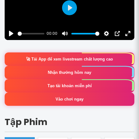
Play
00:00
Play
Mute
Settings
PIP
Ente
full
🚀 Tải App để xem livestream chất lượng cao
Nhận thưởng hôm nay
Tạo tài khoản miễn phí
Vào chơi ngay
Tập Phim