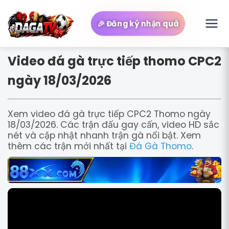
🎉 Đăng ký nhận quà
Video đá gà trực tiếp thomo CPC2
ngày 18/03/2026
Xem video đá gà trực tiếp CPC2 Thomo ngày
18/03/2026. Các trận đấu gay cấn, video HD sắc
nét và cập nhật nhanh trận gà nổi bật. Xem
thêm các trận mới nhất tại
Đá Gà Thomo
.