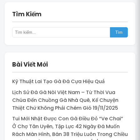
Trận 25
Tìm Kiếm
Tìm
Bài Viết Mới
Kỹ Thuật Lai Tạo Gà Đá Cựa Hiệu Quả
Lịch Sử Đá Gà Nòi Việt Nam – Từ Thời Vua
Chúa Đến Chuồng Gà Nhà Quê, Kể Chuyện
Thiệt Chứ Không Phải Chém Gió 19/11/2025
Tui Mới Nhặt Được Con Gà Điều Đỏ “Ve Chai”
Ở Chợ Tân Uyên, Tập Lực 42 Ngày Đá Muốn
Rách Màn Hình, Bán 38 Triệu Luôn Trong Chiều