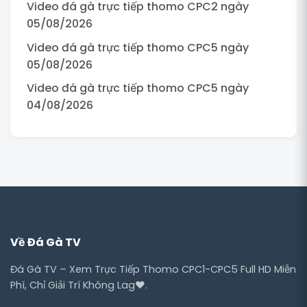
Video đá gà trực tiếp thomo CPC2 ngày
05/08/2026
Video đá gà trực tiếp thomo CPC5 ngày
05/08/2026
Video đá gà trực tiếp thomo CPC5 ngày
04/08/2026
Về Đá Gà TV
Đá Gà TV – Xem Trực Tiếp Thomo CPC1-CPC5 Full HD Miễn
Phí, Chỉ Giải Trí Không Lag❤️.