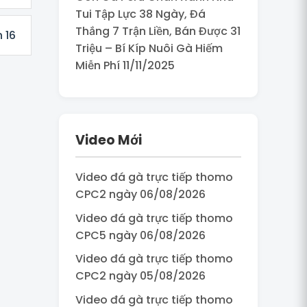
Tui Tập Lực 38 Ngày, Đá
Thắng 7 Trận Liền, Bán Được 31
 16
Triệu – Bí Kíp Nuôi Gà Hiếm
Miễn Phí 11/11/2025
Video Mới
Video đá gà trực tiếp thomo
CPC2 ngày 06/08/2026
Video đá gà trực tiếp thomo
CPC5 ngày 06/08/2026
Video đá gà trực tiếp thomo
CPC2 ngày 05/08/2026
Video đá gà trực tiếp thomo