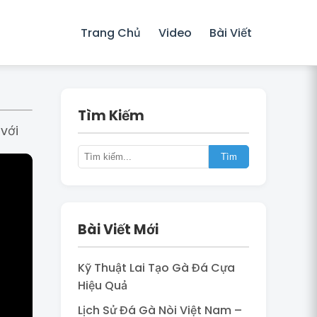
Trang Chủ
Video
Bài Viết
Tìm Kiếm
với
Tìm
Bài Viết Mới
Kỹ Thuật Lai Tạo Gà Đá Cựa
Hiệu Quả
Lịch Sử Đá Gà Nòi Việt Nam –