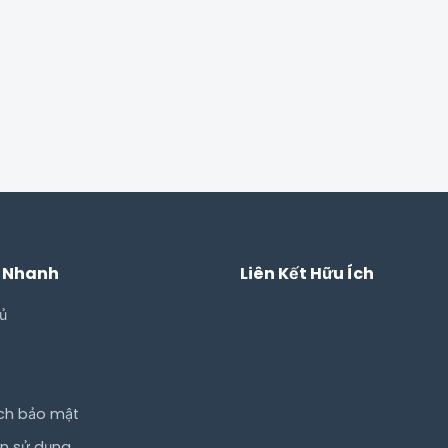
t Nhanh
Liên Kết Hữu Ích
ủ
ch bảo mật
ản sử dụng