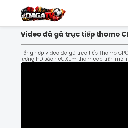
Video đá gà trực tiếp thomo 
Tổng hợp video đá gà trực tiếp Thomo CPC2
lượng HD sắc nét. Xem thêm các trận mới n