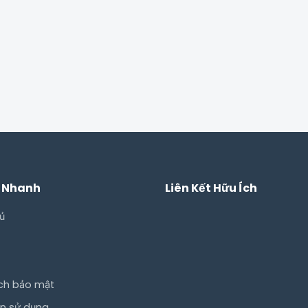
t Nhanh
Liên Kết Hữu Ích
ủ
ch bảo mật
ản sử dụng