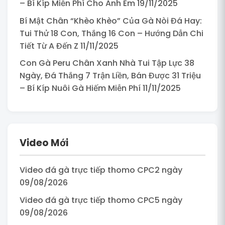
– Bí Kíp Miễn Phí Cho Anh Em 19/11/2025
Bí Mật Chân “Khèo Khèo” Của Gà Nòi Đá Hay:
Tui Thử 18 Con, Thắng 16 Con – Hướng Dẫn Chi
Tiết Từ A Đến Z 11/11/2025
Con Gà Peru Chân Xanh Nhà Tui Tập Lực 38
Ngày, Đá Thắng 7 Trận Liền, Bán Được 31 Triệu
– Bí Kíp Nuôi Gà Hiếm Miễn Phí 11/11/2025
Video Mới
Video đá gà trực tiếp thomo CPC2 ngày
09/08/2026
Video đá gà trực tiếp thomo CPC5 ngày
09/08/2026