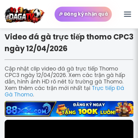
🎉 Đăng ký nhận quà
Video đá gà trực tiếp thomo CPC3
ngày 12/04/2026
Cập nhật clip video đá gà trực tiếp Thomo
CPC3 ngày 12/04/2026. Xem các trận gà hấp
dẫn, hình ảnh HD rõ nét từ trường gà Thomo.
Xem thêm các trận mới nhất tại
Trực tiếp Đá
Gà Thomo
.