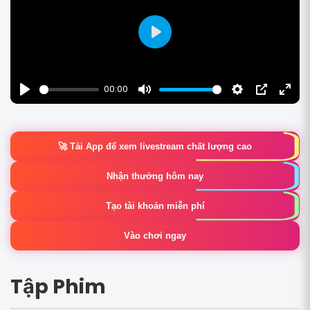
Play
00:00
Play
Mute
Settings
PIP
Ente
full
🚀 Tải App để xem livestream chất lượng cao
Nhận thưởng hôm nay
Tạo tài khoản miễn phí
Vào chơi ngay
Tập Phim