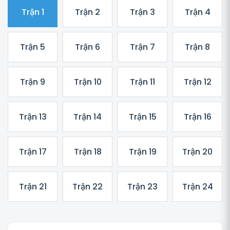
Trận 1
Trận 2
Trận 3
Trận 4
Trận 5
Trận 6
Trận 7
Trận 8
Trận 9
Trận 10
Trận 11
Trận 12
Trận 13
Trận 14
Trận 15
Trận 16
Trận 17
Trận 18
Trận 19
Trận 20
Trận 21
Trận 22
Trận 23
Trận 24
Trận 25
Trận 26
Trận 27
Trận 28