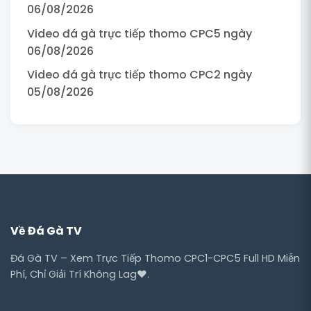
06/08/2026
Video đá gà trực tiếp thomo CPC5 ngày
06/08/2026
Video đá gà trực tiếp thomo CPC2 ngày
05/08/2026
Về Đá Gà TV
Đá Gà TV – Xem Trực Tiếp Thomo CPC1-CPC5 Full HD Miễn
Phí, Chỉ Giải Trí Không Lag❤️.