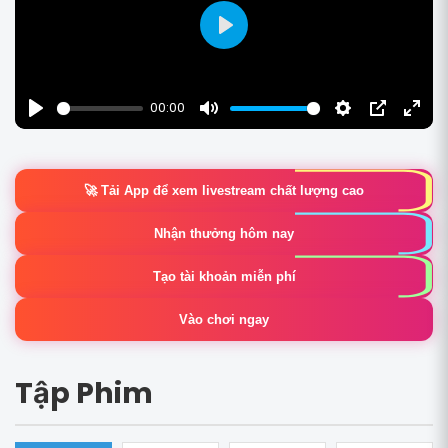
Play
00:00
Play
Mute
Settings
PIP
Ente
full
🚀 Tải App để xem livestream chất lượng cao
Nhận thưởng hôm nay
Tạo tài khoản miễn phí
Vào chơi ngay
Tập Phim