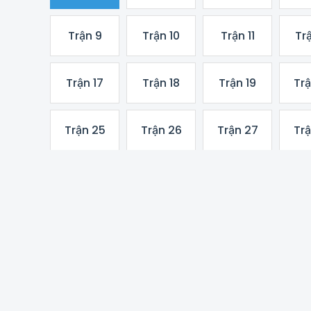
Trận 9
Trận 10
Trận 11
Tr
Trận 17
Trận 18
Trận 19
Trậ
Trận 25
Trận 26
Trận 27
Trậ