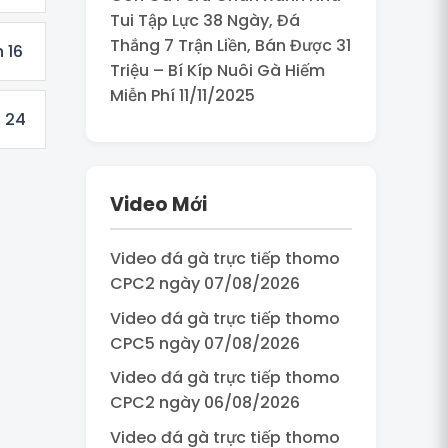
Tui Tập Lực 38 Ngày, Đá
Thắng 7 Trận Liền, Bán Được 31
 16
Triệu – Bí Kíp Nuôi Gà Hiếm
Miễn Phí 11/11/2025
n 24
Video Mới
Video đá gà trực tiếp thomo
CPC2 ngày 07/08/2026
Video đá gà trực tiếp thomo
CPC5 ngày 07/08/2026
Video đá gà trực tiếp thomo
CPC2 ngày 06/08/2026
Video đá gà trực tiếp thomo