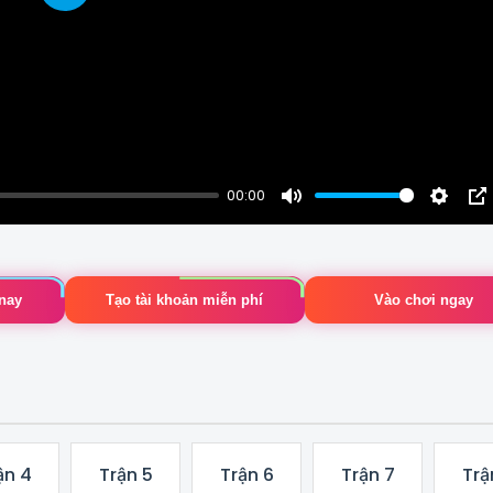
Play
00:00
Mute
Settin
P
nay
Tạo tài khoản miễn phí
Vào chơi ngay
ận 4
Trận 5
Trận 6
Trận 7
Trậ