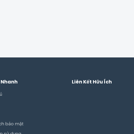
t Nhanh
Liên Kết Hữu Ích
ủ
ch bảo mật
ản sử dụng