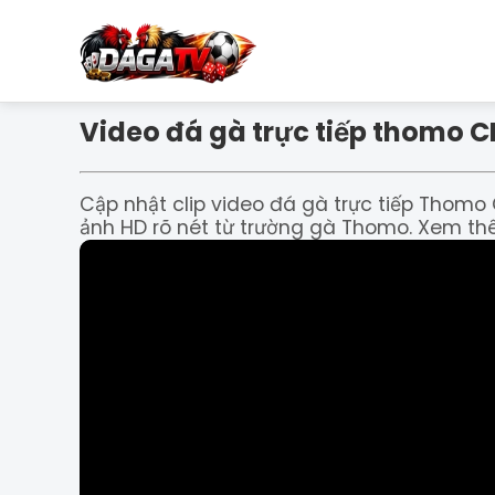
Video đá gà trực tiếp thomo 
Cập nhật clip video đá gà trực tiếp Thom
ảnh HD rõ nét từ trường gà Thomo. Xem th