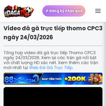
🎉 Đăng ký nhận quà
Video đá gà trực tiếp thomo CPC3
ngày 24/03/2026
Tổng hợp video đá gà trực tiếp Thomo CPC3
ngày 24/03/2026. Xem lại các trận gà nổi bật
với chất lượng HD sắc nét. Xem thêm các trận
mới nhất tại
Web Đá Gà Trực Tiếp
.