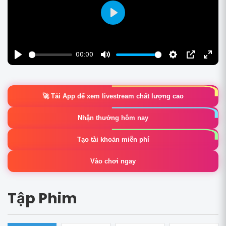
Play
00:00
Play
Mute
Settings
PIP
Ente
full
🚀 Tải App để xem livestream chất lượng cao
Nhận thưởng hôm nay
Tạo tài khoản miễn phí
Vào chơi ngay
Tập Phim