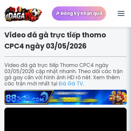
🎉 Đăng ký nhận quà
Video đá gà trực tiếp thomo
CPC4 ngày 03/05/2026
Video đá gà trực tiếp Thomo CPC4 ngày
03/05/2026 cập nhật nhanh. Theo dõi các trận
gà gay cấn với hình ảnh HD rõ nét. Xem thêm
các trận mới nhất tại
Đá Gà TV
.