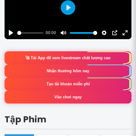
Play
00:00
Play
Mute
Settings
PIP
Ente
full
🚀 Tải App để xem livestream chất lượng cao
Nhận thưởng hôm nay
Tạo tài khoản miễn phí
Vào chơi ngay
Tập Phim