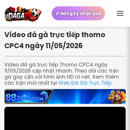
🎉 Đăng ký nhận quà
Video đá gà trực tiếp thomo
CPC4 ngày 11/05/2026
Video đá gà trực tiếp Thomo CPC4 ngày
11/05/2026 cập nhật nhanh. Theo dõi các trận
gà gay cấn với hình ảnh HD rõ nét. Xem thêm
các trận mới nhất tại
Web Đá Gà Trực Tiếp
.