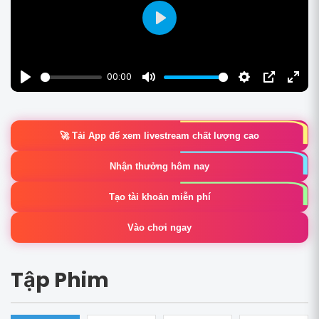
Play
00:00
Play
Mute
Settings
PIP
Ente
full
🚀 Tải App để xem livestream chất lượng cao
Nhận thưởng hôm nay
Tạo tài khoản miễn phí
Vào chơi ngay
Tập Phim