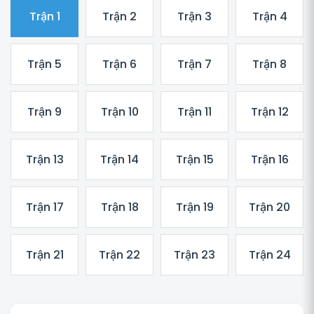
Trận 1
Trận 2
Trận 3
Trận 4
Trận 5
Trận 6
Trận 7
Trận 8
Trận 9
Trận 10
Trận 11
Trận 12
Trận 13
Trận 14
Trận 15
Trận 16
Trận 17
Trận 18
Trận 19
Trận 20
Trận 21
Trận 22
Trận 23
Trận 24
Trận 25
Trận 26
Trận 27