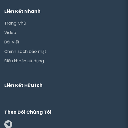
Liên Kết Nhanh
Trang Chủ
Video
Bài Viết
Chính sách bảo mật
Điều khoản sử dụng
Liên Kết Hữu Ích
Theo Dõi Chúng Tôi