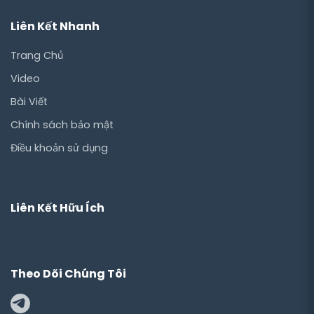
Liên Kết Nhanh
Trang Chủ
Video
Bài Viết
Chính sách bảo mật
Điều khoản sử dụng
Liên Kết Hữu Ích
Theo Dõi Chúng Tôi