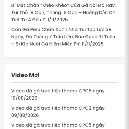
Bí Mật Chân “Khèo Khèo” Của Gà Nòi Đá Hay:
Tui Thử 18 Con, Thắng 16 Con – Hướng Dẫn Chi
Tiết Từ A Đến Z 11/11/2025
Con Gà Peru Chân Xanh Nhà Tui Tập Lực 38
Ngày, Đá Thắng 7 Trận Liền, Bán Được 31 Triệu
– Bí Kíp Nuôi Gà Hiếm Miễn Phí 11/11/2025
Video Mới
Video đá gà trực tiếp thomo CPC5 ngày
10/08/2026
Video đá gà trực tiếp thomo CPC2 ngày
09/08/2026
Video đá gà trực tiếp thomo CPC5 ngày