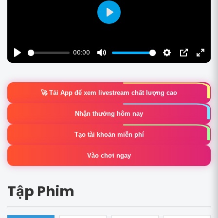
Play
00:00
Play
Mute
Settings
PIP
Ente
full
🚀 Tải App để xem livestream chất lượng cao
Nhận thưởng hôm nay
Tạo tài khoản miễn phí
Vào chơi ngay
Tập Phim