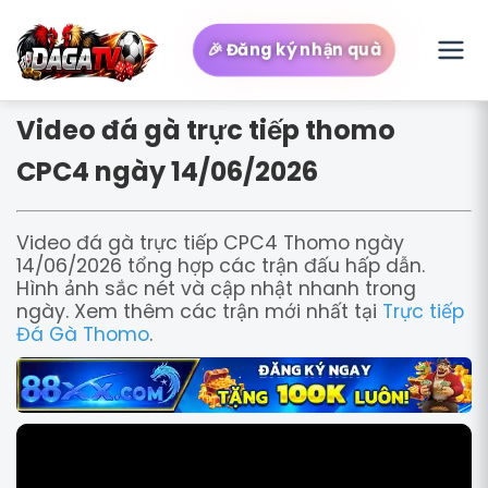
🎉 Đăng ký nhận quà
Video đá gà trực tiếp thomo
CPC4 ngày 14/06/2026
Video đá gà trực tiếp CPC4 Thomo ngày
14/06/2026 tổng hợp các trận đấu hấp dẫn.
Hình ảnh sắc nét và cập nhật nhanh trong
ngày. Xem thêm các trận mới nhất tại
Trực tiếp
Đá Gà Thomo
.