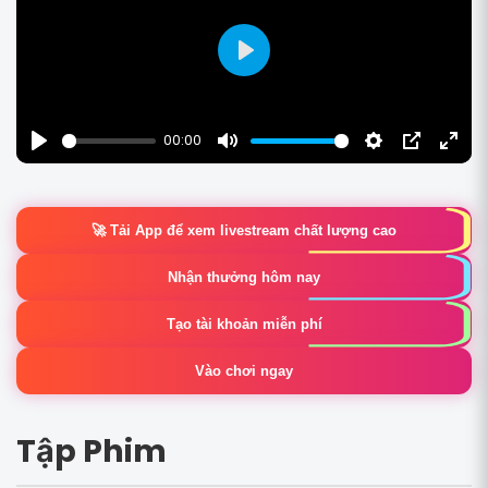
Play
00:00
Play
Mute
Settings
PIP
Ente
full
🚀 Tải App để xem livestream chất lượng cao
Nhận thưởng hôm nay
Tạo tài khoản miễn phí
Vào chơi ngay
Tập Phim