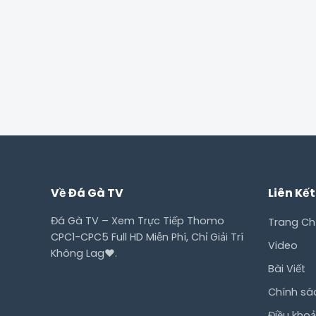
Về Đá Gà TV
Liên Kế
Đá Gà TV – Xem Trực Tiếp Thomo
Trang Ch
CPC1-CPC5 Full HD Miễn Phí, Chỉ Giải Trí
Video
Không Lag❤️.
Bài Viết
Chính sá
Điều kho