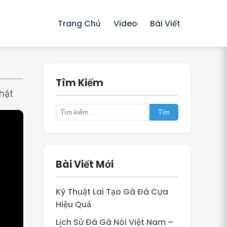
Trang Chủ
Video
Bài Viết
Tìm Kiếm
hật
Tìm
Bài Viết Mới
Kỹ Thuật Lai Tạo Gà Đá Cựa
Hiệu Quả
Lịch Sử Đá Gà Nòi Việt Nam –