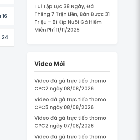
Tui Tập Lực 38 Ngày, Đá
Thắng 7 Trận Liền, Bán Được 31
 16
Triệu – Bí Kíp Nuôi Gà Hiếm
Miễn Phí 11/11/2025
n 24
Video Mới
Video đá gà trực tiếp thomo
CPC2 ngày 08/08/2026
Video đá gà trực tiếp thomo
CPC5 ngày 08/08/2026
Video đá gà trực tiếp thomo
CPC2 ngày 07/08/2026
Video đá gà trực tiếp thomo