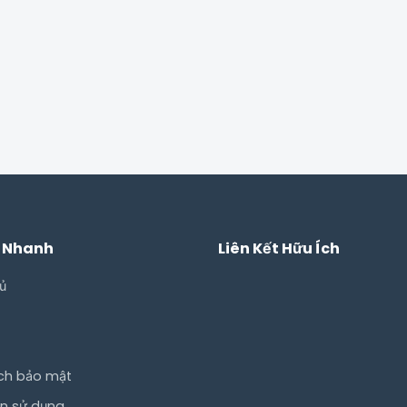
t Nhanh
Liên Kết Hữu Ích
ủ
ch bảo mật
ản sử dụng