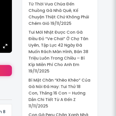
Từ Thời Vua Chúa Đến
Chuồng Gà Nhà Quê, Kể
Chuyện Thiệt Chứ Không Phải
Chém Gió 19/11/2025
Tui Mới Nhặt Được Con Gà
Điều Đỏ “Ve Chai” Ở Chợ Tân
Uyên, Tập Lực 42 Ngày Đá
Muốn Rách Màn Hình, Bán 38
gs
IP
Enter
Triệu Luôn Trong Chiều – Bí
fullscreen
Kíp Miễn Phí Cho Anh Em
19/11/2025
Bí Mật Chân “Khèo Khèo” Của
Gà Nòi Đá Hay: Tui Thử 18
Con, Thắng 16 Con – Hướng
Dẫn Chi Tiết Từ A Đến Z
11/11/2025
n 8
Con Gà Peru Chân Xanh Nhà