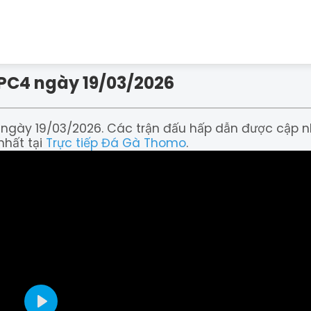
CPC4 ngày 19/03/2026
 ngày 19/03/2026. Các trận đấu hấp dẫn được cập n
nhất tại
Trực tiếp Đá Gà Thomo
.