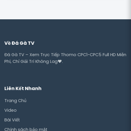
Về Đá Gà TV
Đá Gà TV – Xem Trực Tiếp Thomo CPC1-CPC5 Full HD Miễn
Phí, Chỉ Giải Trí Không Lag❤️.
Liên Kết Nhanh
Trang Chủ
Video
Bài Viết
Chính sách bảo mật