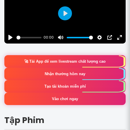
Play
00:00
Play
Mute
Settings
PIP
Ente
full
🚀 Tải App để xem livestream chất lượng cao
Nhận thưởng hôm nay
Tạo tài khoản miễn phí
Vào chơi ngay
Tập Phim