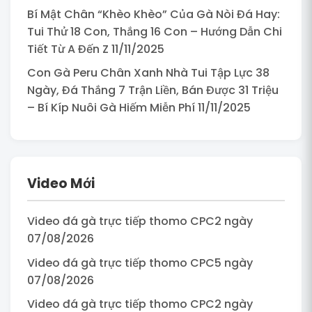
Bí Mật Chân “Khèo Khèo” Của Gà Nòi Đá Hay:
Tui Thử 18 Con, Thắng 16 Con – Hướng Dẫn Chi
Tiết Từ A Đến Z 11/11/2025
Con Gà Peru Chân Xanh Nhà Tui Tập Lực 38
Ngày, Đá Thắng 7 Trận Liền, Bán Được 31 Triệu
– Bí Kíp Nuôi Gà Hiếm Miễn Phí 11/11/2025
Video Mới
Video đá gà trực tiếp thomo CPC2 ngày
07/08/2026
Video đá gà trực tiếp thomo CPC5 ngày
07/08/2026
Video đá gà trực tiếp thomo CPC2 ngày