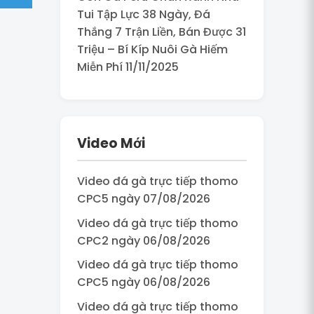
Tui Tập Lực 38 Ngày, Đá
Thắng 7 Trận Liền, Bán Được 31
Triệu – Bí Kíp Nuôi Gà Hiếm
Miễn Phí 11/11/2025
Video Mới
Video đá gà trực tiếp thomo
CPC5 ngày 07/08/2026
Video đá gà trực tiếp thomo
CPC2 ngày 06/08/2026
Video đá gà trực tiếp thomo
CPC5 ngày 06/08/2026
Video đá gà trực tiếp thomo