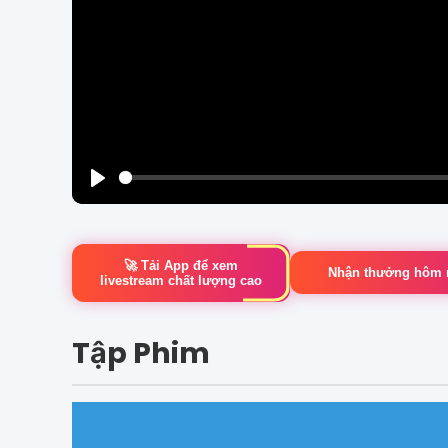
Play
🚀 Tải App để xem
Nhận thưởng hôm 
livestream chất lượng cao
Tập Phim