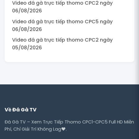
Video đá gà trực tiếp thomo CPC2 ngày
06/08/2026
Video đá gà trực tiếp thomo CPC5 ngày
06/08/2026
Video đá gà trực tiếp thomo CPC2 ngày
05/08/2026
Về Đá Gà TV
Đá Gà TV – Xem Trực Tiếp Thomo CPC1-CPC5 Full HD Miễn
Phí, Chỉ Giải Trí Không Lag❤️.