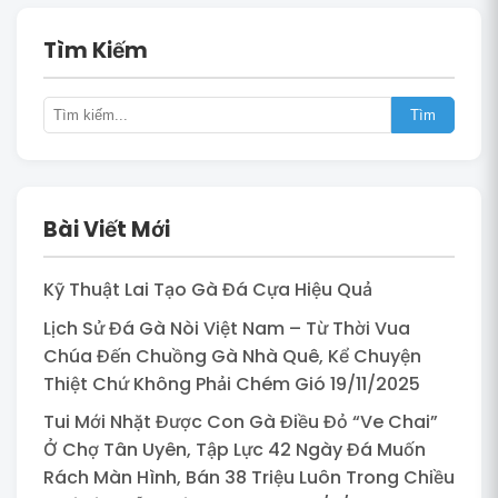
Trận 25
Trận 26
Trận 27
Trận 28
Tìm Kiếm
Trận 29
Trận 30
Tìm
Bài Viết Mới
Kỹ Thuật Lai Tạo Gà Đá Cựa Hiệu Quả
Lịch Sử Đá Gà Nòi Việt Nam – Từ Thời Vua
Chúa Đến Chuồng Gà Nhà Quê, Kể Chuyện
Thiệt Chứ Không Phải Chém Gió 19/11/2025
Tui Mới Nhặt Được Con Gà Điều Đỏ “Ve Chai”
Ở Chợ Tân Uyên, Tập Lực 42 Ngày Đá Muốn
Rách Màn Hình, Bán 38 Triệu Luôn Trong Chiều