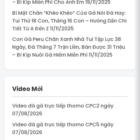
– Bí Kíp Miễn Phí Cho Anh Em 19/11/2025
Bí Mật Chân “Khèo Khèo” Của Gà Nòi Đá Hay:
Tui Thử 18 Con, Thắng 16 Con – Hướng Dẫn Chi
Tiết Từ A Đến Z 11/11/2025
Con Gà Peru Chân Xanh Nhà Tui Tập Lực 38
Ngày, Đá Thắng 7 Trận Liền, Bán Được 31 Triệu
– Bí Kíp Nuôi Gà Hiếm Miễn Phí 11/11/2025
Video Mới
Video đá gà trực tiếp thomo CPC2 ngày
07/08/2026
Video đá gà trực tiếp thomo CPC5 ngày
07/08/2026