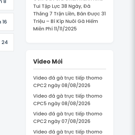
n 8
Tui Tập Lực 38 Ngày, Đá
Thắng 7 Trận Liền, Bán Được 31
Triệu – Bí Kíp Nuôi Gà Hiếm
 16
Miễn Phí 11/11/2025
n 24
Video Mới
Video đá gà trực tiếp thomo
CPC2 ngày 08/08/2026
Video đá gà trực tiếp thomo
CPC5 ngày 08/08/2026
Video đá gà trực tiếp thomo
CPC2 ngày 07/08/2026
Video đá gà trực tiếp thomo