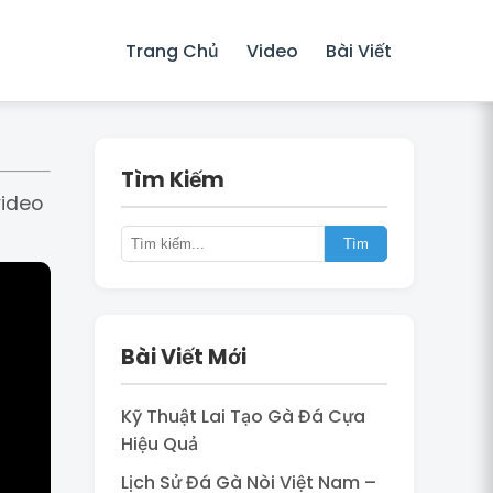
Trang Chủ
Video
Bài Viết
Tìm Kiếm
video
Tìm
Bài Viết Mới
Kỹ Thuật Lai Tạo Gà Đá Cựa
Hiệu Quả
Lịch Sử Đá Gà Nòi Việt Nam –