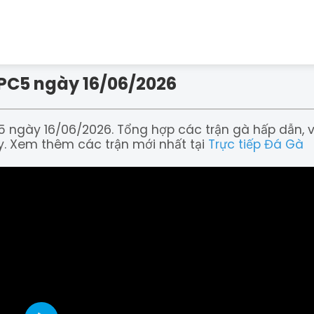
CPC5 ngày 16/06/2026
5 ngày 16/06/2026. Tổng hợp các trận gà hấp dẫn, 
ày. Xem thêm các trận mới nhất tại
Trực tiếp Đá Gà