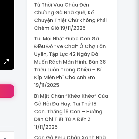
Từ Thời Vua Chúa Đến
Chuồng Gà Nhà Quê, Kể
Chuyện Thiệt Chứ Không Phải
Chém Gió 19/11/2025
Tui Mới Nhặt Được Con Gà
Điều Đỏ “Ve Chai” Ở Chợ Tân
Uyên, Tập Lực 42 Ngày Đá
Muốn Rách Màn Hình, Bán 38
gs
IP
Enter
Triệu Luôn Trong Chiều – Bí
fullscreen
Kíp Miễn Phí Cho Anh Em
19/11/2025
Bí Mật Chân “Khèo Khèo” Của
Gà Nòi Đá Hay: Tui Thử 18
Con, Thắng 16 Con – Hướng
Dẫn Chi Tiết Từ A Đến Z
11/11/2025
Con Gà Peru Chân Xanh Nhà