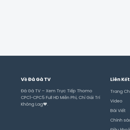
Về Đá Gà TV
Liên Kế
Đá Gà TV – Xem Trực Tiếp Thomo
Trang Ch
CPC1-CPC5 Full HD Miễn Phí, Chỉ Giải Trí
Video
Không Lag❤️.
Bài Viết
Chính sá
Điều kho