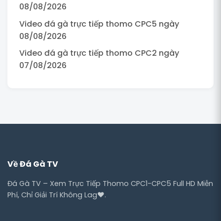
08/08/2026
Video đá gà trực tiếp thomo CPC5 ngày
08/08/2026
Video đá gà trực tiếp thomo CPC2 ngày
07/08/2026
Về Đá Gà TV
Đá Gà TV – Xem Trực Tiếp Thomo CPC1-CPC5 Full HD Miễn
Phí, Chỉ Giải Trí Không Lag❤️.