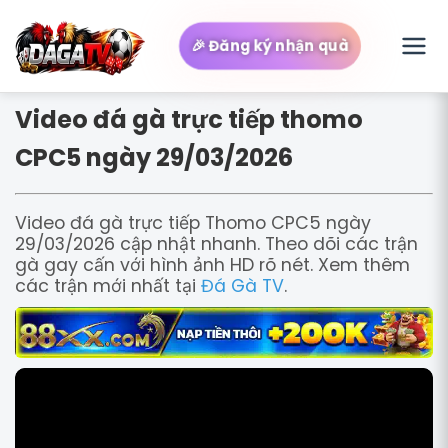
🎉 Đăng ký nhận quà
Video đá gà trực tiếp thomo
CPC5 ngày 29/03/2026
Video đá gà trực tiếp Thomo CPC5 ngày
29/03/2026 cập nhật nhanh. Theo dõi các trận
gà gay cấn với hình ảnh HD rõ nét. Xem thêm
các trận mới nhất tại
Đá Gà TV
.