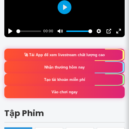
Play
00:00
Play
Mute
Settings
PIP
Ente
full
🚀 Tải App để xem livestream chất lượng cao
Nhận thưởng hôm nay
Tạo tài khoản miễn phí
Vào chơi ngay
Tập Phim