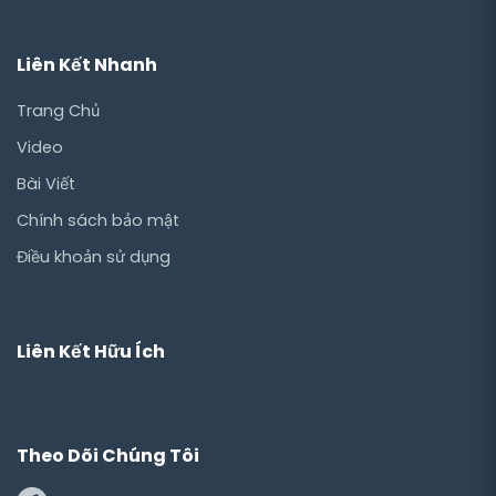
Liên Kết Nhanh
Trang Chủ
Video
Bài Viết
Chính sách bảo mật
Điều khoản sử dụng
Liên Kết Hữu Ích
Theo Dõi Chúng Tôi