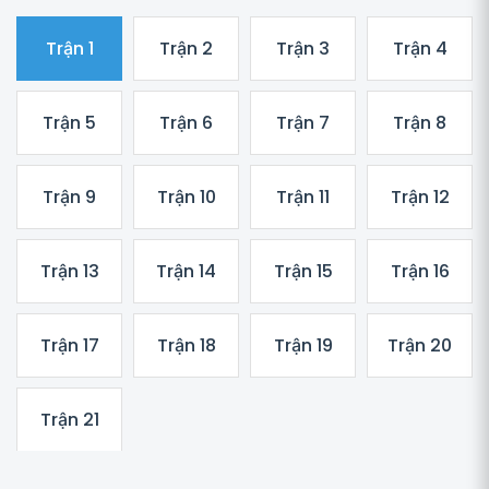
Trận 1
Trận 2
Trận 3
Trận 4
Trận 5
Trận 6
Trận 7
Trận 8
Trận 9
Trận 10
Trận 11
Trận 12
Trận 13
Trận 14
Trận 15
Trận 16
Trận 17
Trận 18
Trận 19
Trận 20
Trận 21