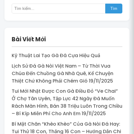
Tìm
Bài Viết Mới
Kỹ Thuật Lai Tạo Gà Đá Cựa Hiệu Quả
Lịch Sử Đá Gà Nòi Việt Nam – Từ Thời Vua
Chúa Đến Chuồng Gà Nhà Quê, Kể Chuyện
Thiệt Chứ Không Phải Chém Gió 19/11/2025
Tui Mới Nhặt Được Con Gà Điều Đỏ “Ve Chai”
Ở Chợ Tân Uyên, Tập Lực 42 Ngày Đá Muốn
Rách Màn Hình, Bán 38 Triệu Luôn Trong Chiều
– Bí Kíp Miễn Phí Cho Anh Em 19/11/2025
Bí Mật Chân “Khèo Khèo” Của Gà Nòi Đá Hay:
Tui Thử 18 Con, Thắng 16 Con – Hướng Dẫn Chi