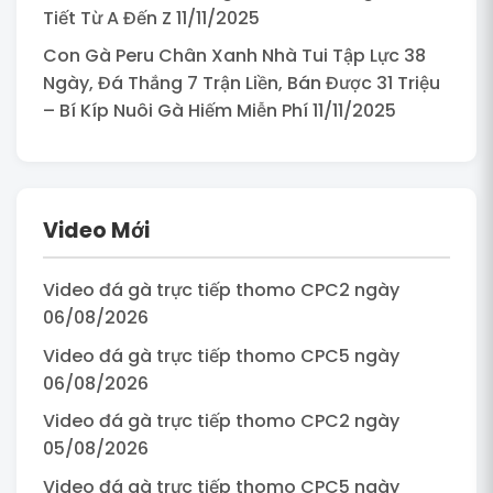
Tiết Từ A Đến Z 11/11/2025
Con Gà Peru Chân Xanh Nhà Tui Tập Lực 38
Ngày, Đá Thắng 7 Trận Liền, Bán Được 31 Triệu
– Bí Kíp Nuôi Gà Hiếm Miễn Phí 11/11/2025
Video Mới
Video đá gà trực tiếp thomo CPC2 ngày
06/08/2026
Video đá gà trực tiếp thomo CPC5 ngày
06/08/2026
Video đá gà trực tiếp thomo CPC2 ngày
05/08/2026
Video đá gà trực tiếp thomo CPC5 ngày