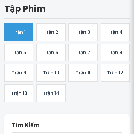
Tập Phim
Trận 1
Trận 2
Trận 3
Trận 4
Trận 5
Trận 6
Trận 7
Trận 8
Trận 9
Trận 10
Trận 11
Trận 12
Trận 13
Trận 14
Tìm Kiếm