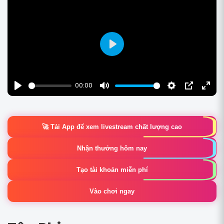
Play
00:00
Play
Mute
Settings
PIP
Ente
full
🚀 Tải App để xem livestream chất lượng cao
Nhận thưởng hôm nay
Tạo tài khoản miễn phí
Vào chơi ngay