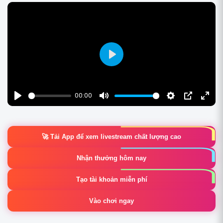
Play
00:00
Play
Mute
Settings
PIP
Ente
full
🚀 Tải App để xem livestream chất lượng cao
Nhận thưởng hôm nay
Tạo tài khoản miễn phí
Vào chơi ngay