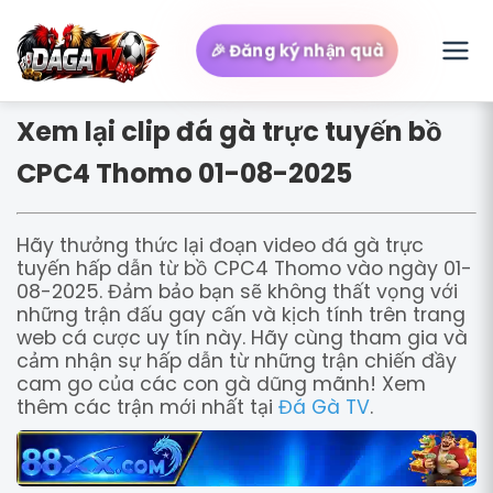
🎉 Đăng ký nhận quà
Xem lại clip đá gà trực tuyến bồ
CPC4 Thomo 01-08-2025
Hãy thưởng thức lại đoạn video đá gà trực
tuyến hấp dẫn từ bồ CPC4 Thomo vào ngày 01-
08-2025. Đảm bảo bạn sẽ không thất vọng với
những trận đấu gay cấn và kịch tính trên trang
web cá cược uy tín này. Hãy cùng tham gia và
cảm nhận sự hấp dẫn từ những trận chiến đầy
cam go của các con gà dũng mãnh! Xem
thêm các trận mới nhất tại
Đá Gà TV
.