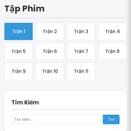
Tập Phim
Trận 1
Trận 2
Trận 3
Trận 4
Trận 5
Trận 6
Trận 7
Trận 8
Trận 9
Trận 10
Trận 11
Tìm Kiếm
Tìm