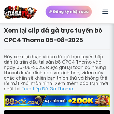
🎉 Đăng ký nhận quà
Xem lại clip đá gà trực tuyến bồ
CPC4 Thomo 05-08-2025
Hãy xem lại đoạn video đá gà trực tuyến hấp
dẫn từ trận đấu tại sân bồ CPC4 Thomo vào
ngày 05-08-2025. Được ghi lại toàn bộ những
khoảnh khắc đỉnh cao và kịch tính, video này
chắc chắn sẽ khiến bạn thích thú và không thể
rời mắt khỏi màn hình! Xem thêm các trận mới
nhất tại
Trực tiếp Đá Gà Thomo
.