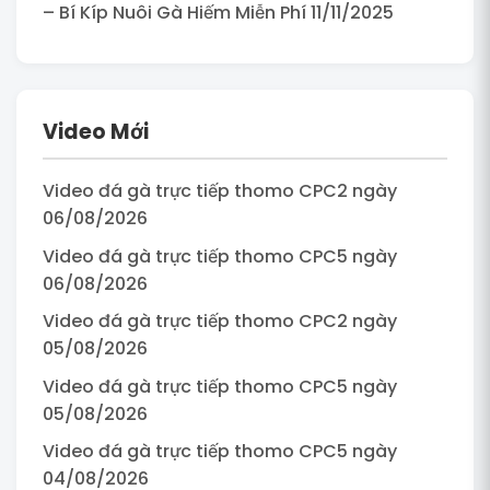
– Bí Kíp Nuôi Gà Hiếm Miễn Phí 11/11/2025
Video Mới
Video đá gà trực tiếp thomo CPC2 ngày
06/08/2026
Video đá gà trực tiếp thomo CPC5 ngày
06/08/2026
Video đá gà trực tiếp thomo CPC2 ngày
05/08/2026
Video đá gà trực tiếp thomo CPC5 ngày
05/08/2026
Video đá gà trực tiếp thomo CPC5 ngày
04/08/2026