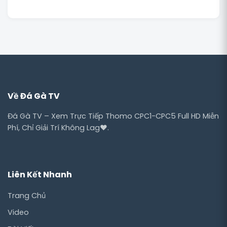
Về Đá Gà TV
Đá Gà TV – Xem Trực Tiếp Thomo CPC1-CPC5 Full HD Miễn
Phí, Chỉ Giải Trí Không Lag❤️.
Liên Kết Nhanh
Trang Chủ
Video