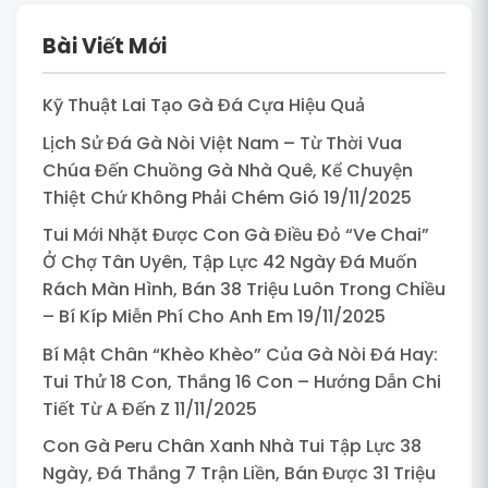
Bài Viết Mới
Kỹ Thuật Lai Tạo Gà Đá Cựa Hiệu Quả
Lịch Sử Đá Gà Nòi Việt Nam – Từ Thời Vua
Chúa Đến Chuồng Gà Nhà Quê, Kể Chuyện
Thiệt Chứ Không Phải Chém Gió 19/11/2025
Tui Mới Nhặt Được Con Gà Điều Đỏ “Ve Chai”
Ở Chợ Tân Uyên, Tập Lực 42 Ngày Đá Muốn
Rách Màn Hình, Bán 38 Triệu Luôn Trong Chiều
– Bí Kíp Miễn Phí Cho Anh Em 19/11/2025
Bí Mật Chân “Khèo Khèo” Của Gà Nòi Đá Hay:
Tui Thử 18 Con, Thắng 16 Con – Hướng Dẫn Chi
Tiết Từ A Đến Z 11/11/2025
Con Gà Peru Chân Xanh Nhà Tui Tập Lực 38
Ngày, Đá Thắng 7 Trận Liền, Bán Được 31 Triệu