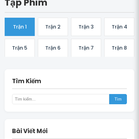
Tập Phim
Trận 1
Trận 2
Trận 3
Trận 4
Trận 5
Trận 6
Trận 7
Trận 8
Tìm Kiếm
Tìm
Bài Viết Mới