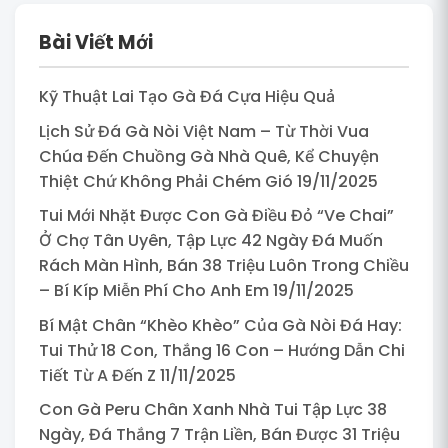
Bài Viết Mới
Kỹ Thuật Lai Tạo Gà Đá Cựa Hiệu Quả
Lịch Sử Đá Gà Nòi Việt Nam – Từ Thời Vua
Chúa Đến Chuồng Gà Nhà Quê, Kể Chuyện
Thiệt Chứ Không Phải Chém Gió 19/11/2025
Tui Mới Nhặt Được Con Gà Điều Đỏ “Ve Chai”
Ở Chợ Tân Uyên, Tập Lực 42 Ngày Đá Muốn
Rách Màn Hình, Bán 38 Triệu Luôn Trong Chiều
– Bí Kíp Miễn Phí Cho Anh Em 19/11/2025
Bí Mật Chân “Khèo Khèo” Của Gà Nòi Đá Hay:
Tui Thử 18 Con, Thắng 16 Con – Hướng Dẫn Chi
Tiết Từ A Đến Z 11/11/2025
Con Gà Peru Chân Xanh Nhà Tui Tập Lực 38
Ngày, Đá Thắng 7 Trận Liền, Bán Được 31 Triệu