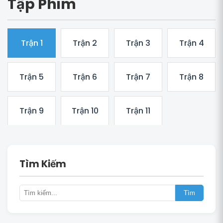
Tập Phim
Trận 1
Trận 2
Trận 3
Trận 4
Trận 5
Trận 6
Trận 7
Trận 8
Trận 9
Trận 10
Trận 11
Tìm Kiếm
Tìm