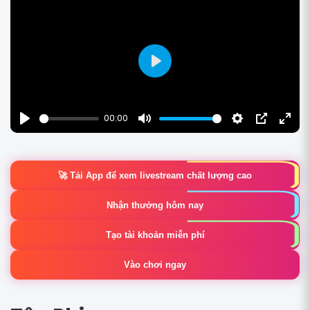
Play
00:00
Play
Mute
Settings
PIP
Ente
full
🚀 Tải App để xem livestream chất lượng cao
Nhận thưởng hôm nay
Tạo tài khoản miễn phí
Vào chơi ngay