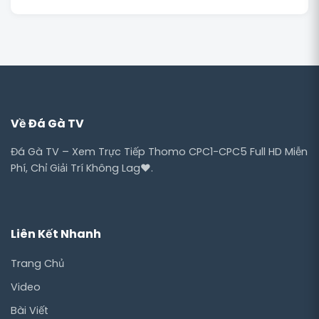
Về Đá Gà TV
Đá Gà TV – Xem Trực Tiếp Thomo CPC1-CPC5 Full HD Miễn
Phí, Chỉ Giải Trí Không Lag❤️.
Liên Kết Nhanh
Trang Chủ
Video
Bài Viết