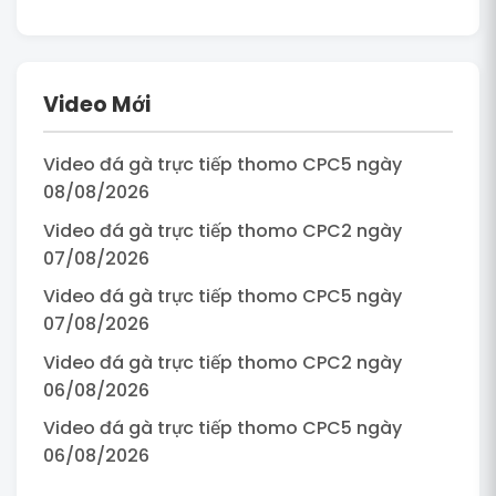
Video Mới
Video đá gà trực tiếp thomo CPC5 ngày
08/08/2026
Video đá gà trực tiếp thomo CPC2 ngày
07/08/2026
Video đá gà trực tiếp thomo CPC5 ngày
07/08/2026
Video đá gà trực tiếp thomo CPC2 ngày
06/08/2026
Video đá gà trực tiếp thomo CPC5 ngày
06/08/2026