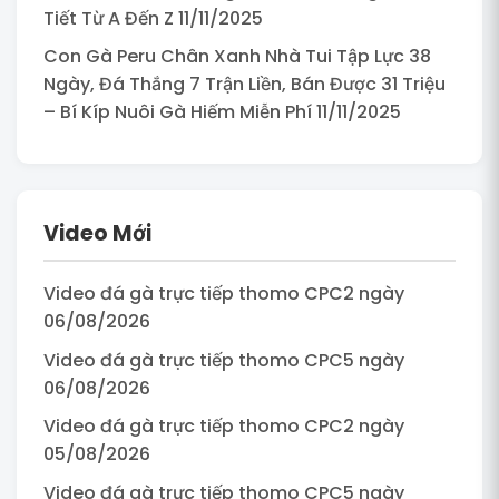
Tiết Từ A Đến Z 11/11/2025
Con Gà Peru Chân Xanh Nhà Tui Tập Lực 38
Ngày, Đá Thắng 7 Trận Liền, Bán Được 31 Triệu
– Bí Kíp Nuôi Gà Hiếm Miễn Phí 11/11/2025
Video Mới
Video đá gà trực tiếp thomo CPC2 ngày
06/08/2026
Video đá gà trực tiếp thomo CPC5 ngày
06/08/2026
Video đá gà trực tiếp thomo CPC2 ngày
05/08/2026
Video đá gà trực tiếp thomo CPC5 ngày