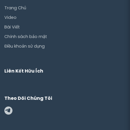
Trang Chủ
Video
Bài Viết
Chính sách bảo mật
Điều khoản sử dụng
Liên Kết Hữu Ích
Theo Dõi Chúng Tôi