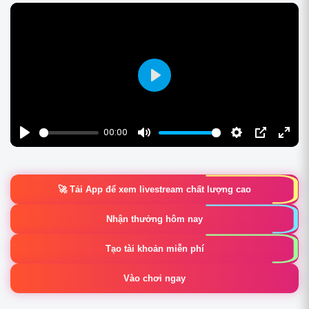
Play
00:00
Play
Mute
Settings
PIP
Ente
full
🚀 Tải App để xem livestream chất lượng cao
Nhận thưởng hôm nay
Tạo tài khoản miễn phí
Vào chơi ngay