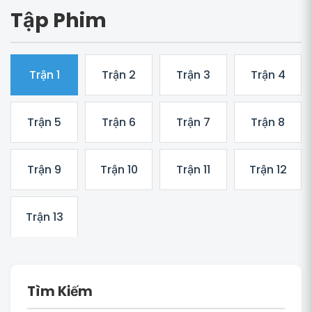
Tập Phim
Trận 1
Trận 2
Trận 3
Trận 4
Trận 5
Trận 6
Trận 7
Trận 8
Trận 9
Trận 10
Trận 11
Trận 12
Trận 13
Tìm Kiếm