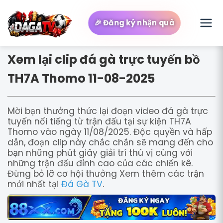
🎉 Đăng ký nhận quà
Xem lại clip đá gà trực tuyến bồ
TH7A Thomo 11-08-2025
Mời bạn thưởng thức lại đoạn video đá gà trực
tuyến nổi tiếng từ trận đấu tại sự kiện TH7A
Thomo vào ngày 11/08/2025. Độc quyền và hấp
dẫn, đoạn clip này chắc chắn sẽ mang đến cho
bạn những phút giây giải trí thú vị cùng với
những trận đấu đỉnh cao của các chiến kê.
Đừng bỏ lỡ cơ hội thưởng Xem thêm các trận
mới nhất tại
Đá Gà TV
.