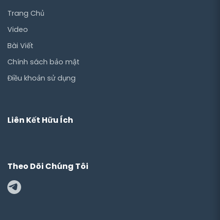
Trang Chủ
Video
Bài Viết
Chính sách bảo mật
Điều khoản sử dụng
Liên Kết Hữu Ích
Theo Dõi Chúng Tôi