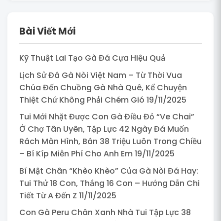
Bài Viết Mới
Kỹ Thuật Lai Tạo Gà Đá Cựa Hiệu Quả
Lịch Sử Đá Gà Nòi Việt Nam – Từ Thời Vua
Chúa Đến Chuồng Gà Nhà Quê, Kể Chuyện
Thiệt Chứ Không Phải Chém Gió 19/11/2025
Tui Mới Nhặt Được Con Gà Điều Đỏ “Ve Chai”
Ở Chợ Tân Uyên, Tập Lực 42 Ngày Đá Muốn
Rách Màn Hình, Bán 38 Triệu Luôn Trong Chiều
– Bí Kíp Miễn Phí Cho Anh Em 19/11/2025
Bí Mật Chân “Khèo Khèo” Của Gà Nòi Đá Hay:
Tui Thử 18 Con, Thắng 16 Con – Hướng Dẫn Chi
Tiết Từ A Đến Z 11/11/2025
Con Gà Peru Chân Xanh Nhà Tui Tập Lực 38