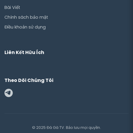
Bài Viết
Chính sách bảo mật
Điều khoản sử dụng
Liên Kết Hữu Ích
Theo Dõi Chúng Tôi
© 2025 Đá Gà TV. Bảo lưu mọi quyền.