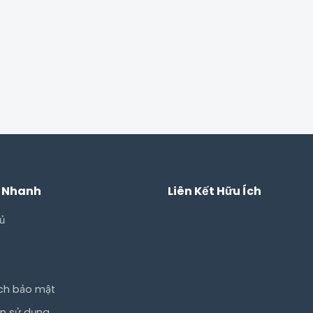
t Nhanh
Liên Kết Hữu Ích
ủ
ch bảo mật
ản sử dụng