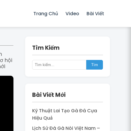
Trang Chủ
Video
Bài Viết
Tìm Kiếm
m
ơ hội
Tìm
ới
Bài Viết Mới
Kỹ Thuật Lai Tạo Gà Đá Cựa
Hiệu Quả
Lịch Sử Đá Gà Nòi Việt Nam –