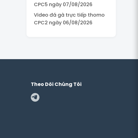
CPC5 ngày 07/08/2026
Video đá gà trực tiếp thomo
CPC2 ngày 06/08/2026
Theo Dõi Chúng Tôi