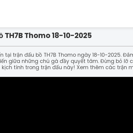
 bồ TH7B Thomo 18-10-2025
ến tại trận đấu bồ TH7B Thomo ngày 18-10-2025. Đắ
iến giữa những chú gà đầy quyết tâm. Đừng bỏ lỡ c
 kịch tính trong trận đấu này! Xem thêm các trận m