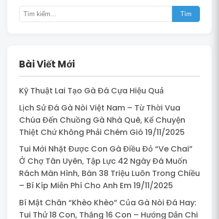
Tìm
Bài Viết Mới
Kỹ Thuật Lai Tạo Gà Đá Cựa Hiệu Quả
Lịch Sử Đá Gà Nòi Việt Nam – Từ Thời Vua
Chúa Đến Chuồng Gà Nhà Quê, Kể Chuyện
Thiệt Chứ Không Phải Chém Gió 19/11/2025
Tui Mới Nhặt Được Con Gà Điều Đỏ “Ve Chai”
Ở Chợ Tân Uyên, Tập Lực 42 Ngày Đá Muốn
Rách Màn Hình, Bán 38 Triệu Luôn Trong Chiều
– Bí Kíp Miễn Phí Cho Anh Em 19/11/2025
Bí Mật Chân “Khèo Khèo” Của Gà Nòi Đá Hay:
Tui Thử 18 Con, Thắng 16 Con – Hướng Dẫn Chi