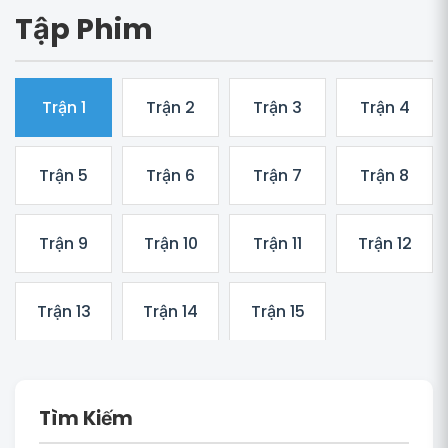
Tập Phim
Trận 1
Trận 2
Trận 3
Trận 4
Trận 5
Trận 6
Trận 7
Trận 8
Trận 9
Trận 10
Trận 11
Trận 12
Trận 13
Trận 14
Trận 15
Tìm Kiếm