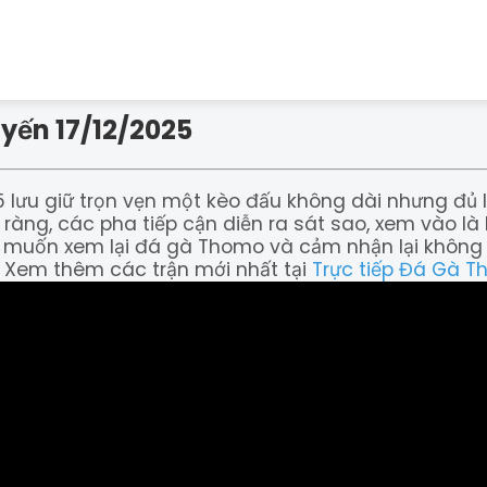
uyến 17/12/2025
5 lưu giữ trọn vẹn một kèo đấu không dài nhưng đủ
 ràng, các pha tiếp cận diễn ra sát sao, xem vào là
m muốn xem lại đá gà Thomo và cảm nhận lại không 
 Xem thêm các trận mới nhất tại
Trực tiếp Đá Gà 