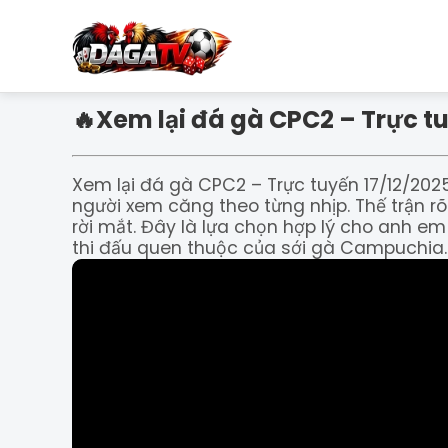
🔥Xem lại đá gà CPC2 – Trực t
Xem lại đá gà CPC2 – Trực tuyến 17/12/202
người xem căng theo từng nhịp. Thế trận rõ
rời mắt. Đây là lựa chọn hợp lý cho anh e
thi đấu quen thuộc của sới gà Campuchia.