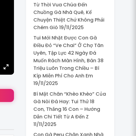
Từ Thời Vua Chúa Đến
Chuồng Gà Nhà Quê, Kể
Chuyện Thiệt Chứ Không Phải
Chém Gió 19/11/2025
Tui Mới Nhặt Được Con Gà
Điều Đỏ “Ve Chai” Ở Chợ Tân
Uyên, Tập Lực 42 Ngày Đá
Muốn Rách Màn Hình, Bán 38
Triệu Luôn Trong Chiều – Bí
gs
IP
Enter
Kíp Miễn Phí Cho Anh Em
fullscreen
19/11/2025
Bí Mật Chân “Khèo Khèo” Của
Gà Nòi Đá Hay: Tui Thử 18
Con, Thắng 16 Con – Hướng
Dẫn Chi Tiết Từ A Đến Z
11/11/2025
Con Gà Peru Chân Xanh Nhà