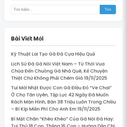
Tìm
Bài Viết Mới
Kỹ Thuật Lai Tạo Gà Đá Cựa Hiệu Quả
Lịch Sử Đá Gà Nòi Việt Nam – Từ Thời Vua
Chúa Đến Chuồng Gà Nhà Quê, Kể Chuyện
Thiệt Chứ Không Phải Chém Gió 19/11/2025
Tui Mới Nhặt Được Con Gà Điều Đỏ “Ve Chai”
Ở Chợ Tân Uyên, Tập Lực 42 Ngày Đá Muốn
Rách Màn Hình, Bán 38 Triệu Luôn Trong Chiều
– Bí Kíp Miễn Phí Cho Anh Em 19/11/2025
Bí Mật Chân “Khèo Khèo” Của Gà Nòi Đá Hay:
Tui Thử 18 Con, Thắng 16 Con – Hướng Dẫn Chi