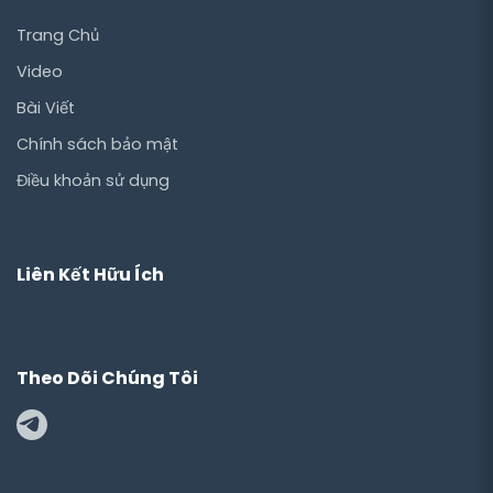
Trang Chủ
Video
Bài Viết
Chính sách bảo mật
Điều khoản sử dụng
Liên Kết Hữu Ích
Theo Dõi Chúng Tôi