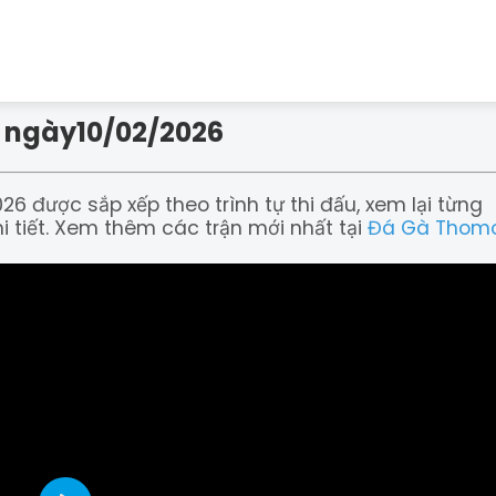
 ngày10/02/2026
 được sắp xếp theo trình tự thi đấu, xem lại từng
 tiết. Xem thêm các trận mới nhất tại
Đá Gà Thom