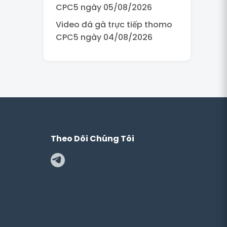
CPC5 ngày 05/08/2026
Video đá gà trực tiếp thomo
CPC5 ngày 04/08/2026
Theo Dõi Chúng Tôi