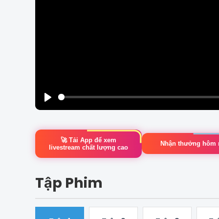
Play
🚀 Tải App để xem
Nhận thưởng hôm 
livestream chất lượng cao
Tập Phim