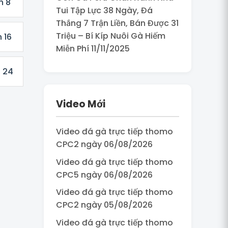
n 8
Tui Tập Lực 38 Ngày, Đá
Thắng 7 Trận Liền, Bán Được 31
Triệu – Bí Kíp Nuôi Gà Hiếm
 16
Miễn Phí 11/11/2025
n 24
Video Mới
Video đá gà trực tiếp thomo
CPC2 ngày 06/08/2026
Video đá gà trực tiếp thomo
CPC5 ngày 06/08/2026
Video đá gà trực tiếp thomo
CPC2 ngày 05/08/2026
Video đá gà trực tiếp thomo