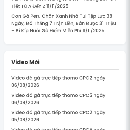
Tiết Từ A Đến Z 11/11/2025
Con Gà Peru Chân Xanh Nhà Tui Tập Lực 38
Ngày, Đá Thắng 7 Trận Liền, Bán Được 31 Triệu
– Bí Kíp Nuôi Gà Hiếm Miễn Phí 11/11/2025
Video Mới
Video đá gà trực tiếp thomo CPC2 ngày
06/08/2026
Video đá gà trực tiếp thomo CPC5 ngày
06/08/2026
Video đá gà trực tiếp thomo CPC2 ngày
05/08/2026
Video đá gà trực tiếp thomo CPC5 ngày