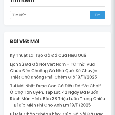
Tìm Kiếm
Tìm
Bài Viết Mới
Kỹ Thuật Lai Tạo Gà Đá Cựa Hiệu Quả
Lịch Sử Đá Gà Nòi Việt Nam – Từ Thời Vua
Chúa Đến Chuồng Gà Nhà Quê, Kể Chuyện
Thiệt Chứ Không Phải Chém Gió 19/11/2025
Tui Mới Nhặt Được Con Gà Điều Đỏ “Ve Chai”
Ở Chợ Tân Uyên, Tập Lực 42 Ngày Đá Muốn
Rách Màn Hình, Bán 38 Triệu Luôn Trong Chiều
– Bí Kíp Miễn Phí Cho Anh Em 19/11/2025
Bí Mật Chân “Khèo Khèo” Của Gà Nòi Đá Hay: