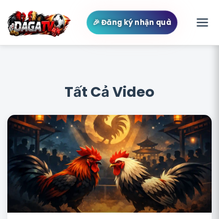
🎉 Đăng ký nhận quà
Tất Cả Video